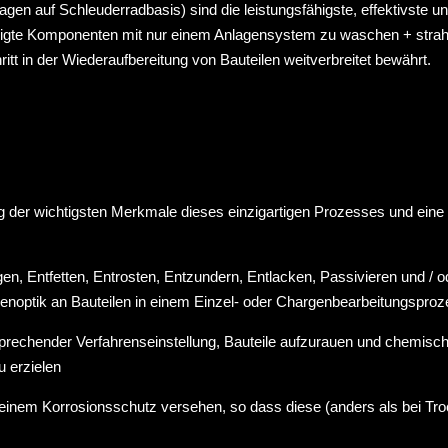
en auf Schleuderradbasis) sind die leistungsfähigste, effektivste u
inigte Komponenten mit nur einem Anlagensystem zu waschen + strahl
tt in der Wiederaufbereitung von Bauteilen weitverbreitet bewährt.
 der wichtigsten Merkmale dieses einzigartigen Prozesses und eine
en, Entfetten, Entrosten, Entzundern, Entlacken, Passivieren und / 
ächenoptik an Bauteilen in einem Einzel- oder Chargenbearbeitungspro
ntsprechender Verfahrenseinstellung, Bauteile aufzurauen und chemis
u erzielen
 einem Korrosionsschutz versehen, so dass diese (anders als bei Tro